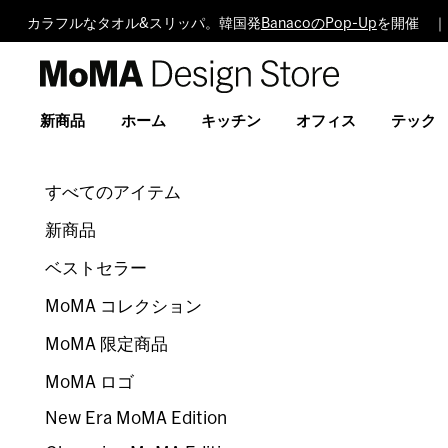
カラフルなタオル&スリッパ。韓国発
BanacoのPop-Up
を開催 ｜
MoMA
Design
Store
新商品
ホーム
キッチン
オフィス
テック
すべてのアイテム
新商品
ベストセラー
MoMA コレクション
MoMA 限定商品
MoMA ロゴ
New Era MoMA Edition