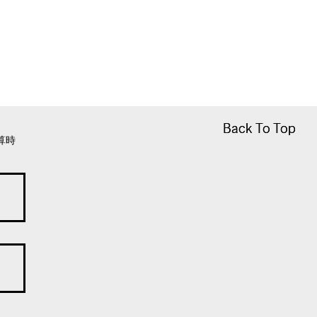
Back To Top
Back To Top
算時