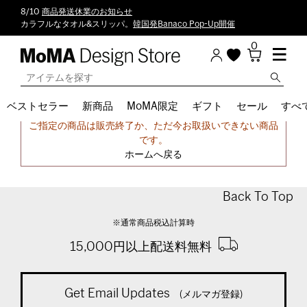
8/10
商品発送休業のお知らせ
カラフルなタオル&スリッパ。
韓国発Banaco Pop-Up開催
0
ベストセラー
新商品
MoMA限定
ギフト
セール
すべ
申し訳ございません。
ご指定の商品は販売終了か、ただ今お取扱いできない商品
です。
ホームへ戻る
Back To Top
※通常商品税込計算時
15,000円以上配送料無料
Get Email Updates
(メルマガ登録)