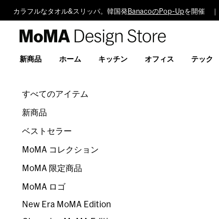
カラフルなタオル&スリッパ。韓国発
BanacoのPop-Up
を開催 ｜
MoMA
Design
Store
新商品
ホーム
キッチン
オフィス
テック
すべてのアイテム
新商品
ベストセラー
MoMA コレクション
MoMA 限定商品
MoMA ロゴ
New Era MoMA Edition