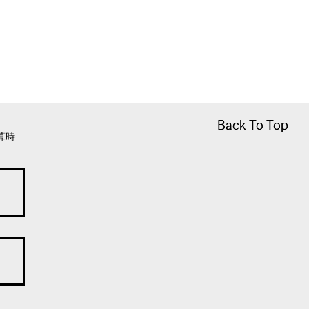
Back To Top
Back To Top
算時