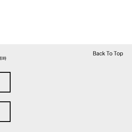
Back To Top
Back To Top
算時