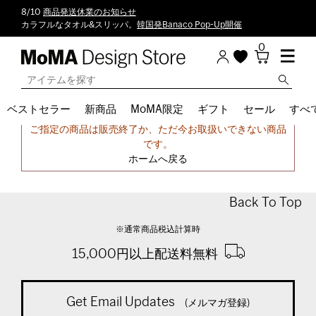
8/10
商品発送休業のお知らせ
カラフルなタオル&スリッパ。
韓国発Banaco Pop-Up開催
0
ベストセラー
新商品
MoMA限定
ギフト
セール
すべ
申し訳ございません。
ご指定の商品は販売終了か、ただ今お取扱いできない商品
です。
ホームへ戻る
Back To Top
※通常商品税込計算時
15,000円以上配送料無料
Get Email Updates
(メルマガ登録)