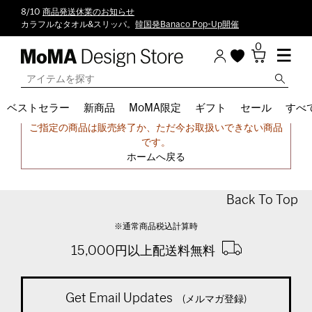
8/10
商品発送休業のお知らせ
カラフルなタオル&スリッパ。
韓国発Banaco Pop-Up開催
0
ベストセラー
新商品
MoMA限定
ギフト
セール
すべ
申し訳ございません。
ご指定の商品は販売終了か、ただ今お取扱いできない商品
です。
ホームへ戻る
Back To Top
※通常商品税込計算時
15,000円以上配送料無料
Get Email Updates
(メルマガ登録)