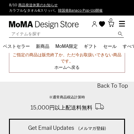
8/10
商品発送休業のお知らせ
カラフルなタオル&スリッパ。
韓国発Banaco Pop-Up開催
0
ベストセラー
新商品
MoMA限定
ギフト
セール
すべ
申し訳ございません。
ご指定の商品は販売終了か、ただ今お取扱いできない商品
です。
ホームへ戻る
Back To Top
※通常商品税込計算時
15,000円以上配送料無料
Get Email Updates
(メルマガ登録)