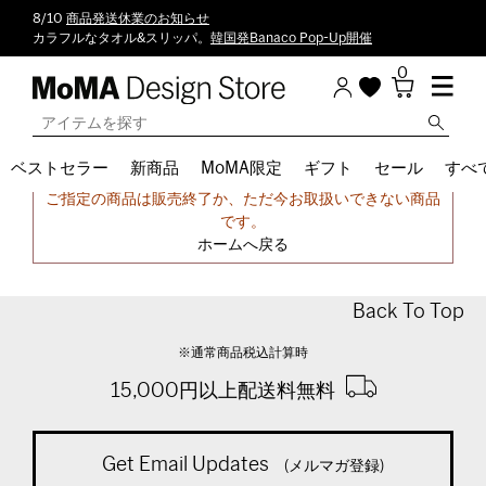
8/10
商品発送休業のお知らせ
カラフルなタオル&スリッパ。
韓国発Banaco Pop-Up開催
0
ベストセラー
新商品
MoMA限定
ギフト
セール
すべ
申し訳ございません。
ご指定の商品は販売終了か、ただ今お取扱いできない商品
です。
ホームへ戻る
Back To Top
※通常商品税込計算時
15,000円以上配送料無料
Get Email Updates
(メルマガ登録)