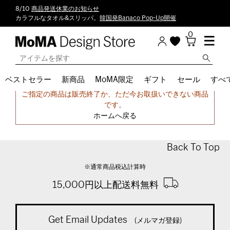
8/10
商品発送休業のお知らせ
カラフルなタオル&スリッパ。
韓国発Banaco Pop-Up開催
0
ベストセラー
新商品
MoMA限定
ギフト
セール
すべ
申し訳ございません。
ご指定の商品は販売終了か、ただ今お取扱いできない商品
です。
ホームへ戻る
Back To Top
※通常商品税込計算時
15,000円以上配送料無料
Get Email Updates
(メルマガ登録)