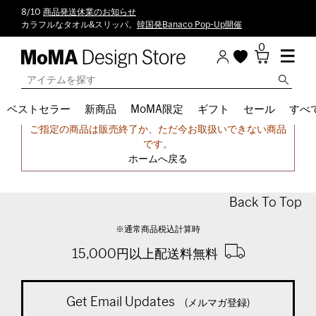
8/10
商品発送休業のお知らせ
カラフルなタオル&スリッパ。
韓国発Banaco Pop-Up開催
0
ベストセラー
新商品
MoMA限定
ギフト
セール
すべ
申し訳ございません。
ご指定の商品は販売終了か、ただ今お取扱いできない商品
です。
ホームへ戻る
Back To Top
※通常商品税込計算時
15,000円以上配送料無料
Get Email Updates
(メルマガ登録)