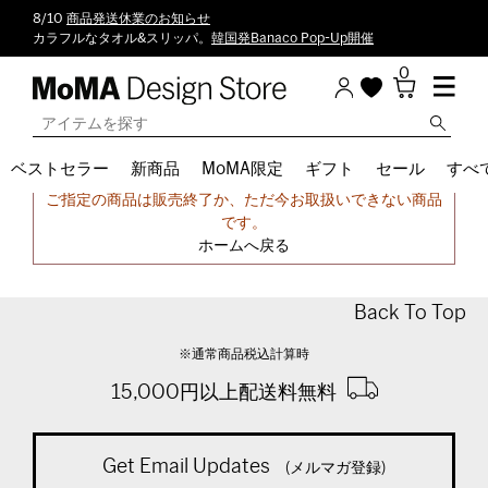
8/10
商品発送休業のお知らせ
カラフルなタオル&スリッパ。
韓国発Banaco Pop-Up開催
0
ベストセラー
新商品
MoMA限定
ギフト
セール
すべ
申し訳ございません。
ご指定の商品は販売終了か、ただ今お取扱いできない商品
です。
ホームへ戻る
Back To Top
※通常商品税込計算時
15,000円以上配送料無料
Get Email Updates
(メルマガ登録)