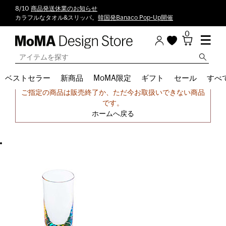
8/10
商品発送休業のお知らせ
カラフルなタオル&スリッパ。
韓国発Banaco Pop-Up開催
0
ベストセラー
新商品
MoMA限定
ギフト
セール
すべ
申し訳ございません。
ご指定の商品は販売終了か、ただ今お取扱いできない商品
です。
ホームへ戻る