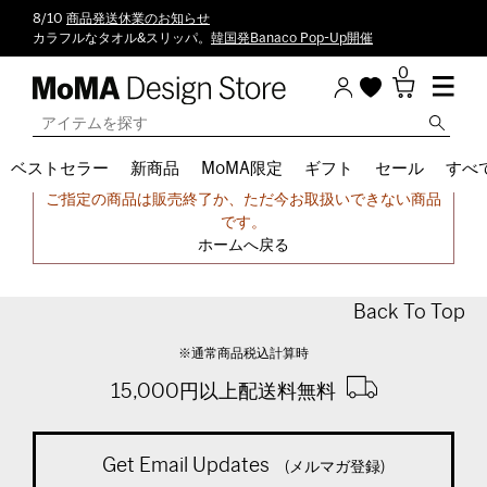
8/10
商品発送休業のお知らせ
カラフルなタオル&スリッパ。
韓国発Banaco Pop-Up開催
0
ベストセラー
新商品
MoMA限定
ギフト
セール
すべ
申し訳ございません。
ご指定の商品は販売終了か、ただ今お取扱いできない商品
です。
ホームへ戻る
Back To Top
※通常商品税込計算時
15,000円以上配送料無料
Get Email Updates
(メルマガ登録)