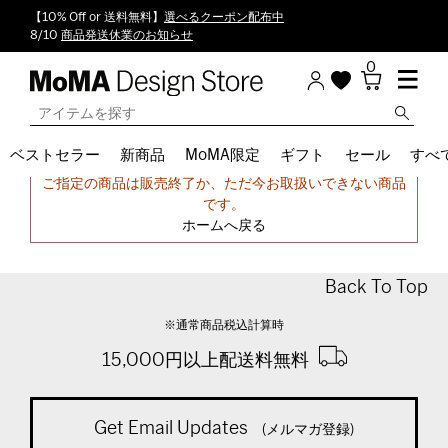
【10% Off or 送料無料】
選べるクーポン配布中
8/10
商品発送休業のお知らせ
0
ベストセラー
新商品
MoMA限定
ギフト
セール
すべ
申し訳ございません。
ご指定の商品は販売終了か、ただ今お取扱いできない商品
です。
ホームへ戻る
Back To Top
※通常商品税込計算時
15,000円以上配送料無料
Get Email Updates
(メルマガ登録)