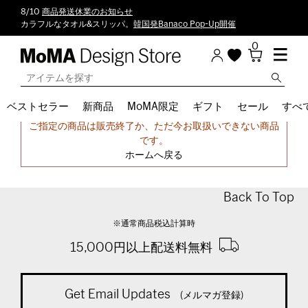
8/10
商品発送休業のお知らせ
カラフルなタオル&スリッパ。
韓国発Banaco Pop-Up開催
0
ベストセラー
新商品
MoMA限定
ギフト
セール
すべ
申し訳ございません。
ご指定の商品は販売終了か、ただ今お取扱いできない商品
です。
ホームへ戻る
Back To Top
※通常商品税込計算時
15,000円以上配送料無料
Get Email Updates
(メルマガ登録)