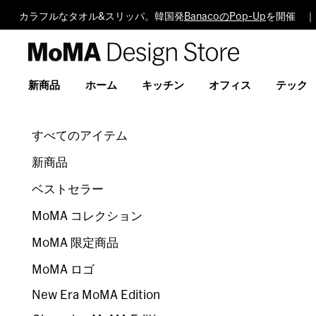
カラフルなタオル&スリッパ。韓国発
BanacoのPop-Up
を開催 ｜
MoMA
Design
Store
新商品
ホーム
キッチン
オフィス
テック
すべてのアイテム
新商品
ベストセラー
MoMA コレクション
MoMA 限定商品
MoMA ロゴ
New Era MoMA Edition