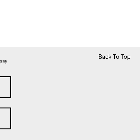
Back To Top
Back To Top
算時