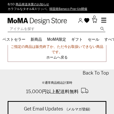
8/10
商品発送休業のお知らせ
カラフルなタオル&スリッパ。
韓国発Banaco Pop-Up開催
0
ベストセラー
新商品
MoMA限定
ギフト
セール
すべ
申し訳ございません。
ご指定の商品は販売終了か、ただ今お取扱いできない商品
です。
ホームへ戻る
Back To Top
※通常商品税込計算時
15,000円以上配送料無料
Get Email Updates
(メルマガ登録)