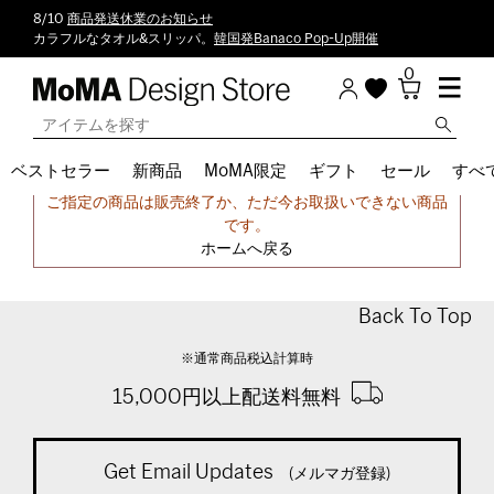
8/10
商品発送休業のお知らせ
カラフルなタオル&スリッパ。
韓国発Banaco Pop-Up開催
0
ベストセラー
新商品
MoMA限定
ギフト
セール
すべ
申し訳ございません。
ご指定の商品は販売終了か、ただ今お取扱いできない商品
です。
ホームへ戻る
Back To Top
※通常商品税込計算時
15,000円以上配送料無料
Get Email Updates
(メルマガ登録)