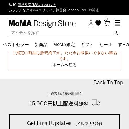
8/10
商品発送休業のお知らせ
カラフルなタオル&スリッパ。
韓国発Banaco Pop-Up開催
0
ベストセラー
新商品
MoMA限定
ギフト
セール
すべ
申し訳ございません。
ご指定の商品は販売終了か、ただ今お取扱いできない商品
です。
ホームへ戻る
Back To Top
※通常商品税込計算時
15,000円以上配送料無料
Get Email Updates
(メルマガ登録)