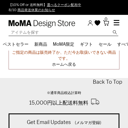
【10% Off or 送料無料】
選べるクーポン配布中
8/10
商品発送休業のお知らせ
0
ベストセラー
新商品
MoMA限定
ギフト
セール
すべ
申し訳ございません。
ご指定の商品は販売終了か、ただ今お取扱いできない商品
です。
ホームへ戻る
Back To Top
※通常商品税込計算時
15,000円以上配送料無料
Get Email Updates
(メルマガ登録)