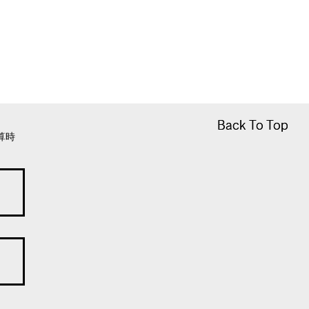
Back To Top
Back To Top
算時