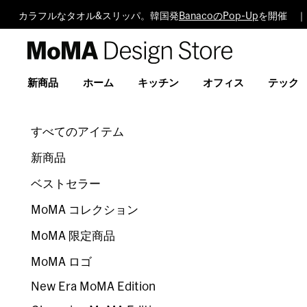
カラフルなタオル&スリッパ。韓国発
BanacoのPop-Up
を開催 ｜
MoMA
Design
Store
新商品
ホーム
キッチン
オフィス
テック
すべてのアイテム
新商品
ベストセラー
MoMA コレクション
MoMA 限定商品
MoMA ロゴ
New Era MoMA Edition