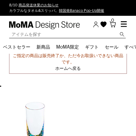
8/10
商品発送休業のお知らせ
カラフルなタオル&スリッパ。
韓国発Banaco Pop-Up開催
0
ベストセラー
新商品
MoMA限定
ギフト
セール
すべ
申し訳ございません。
ご指定の商品は販売終了か、ただ今お取扱いできない商品
です。
ホームへ戻る