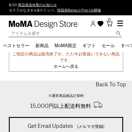
8/10
商品発送休業のお知らせ
カラフルなタオル&スリッパ。
韓国発Banaco Pop-Up開催
0
ベストセラー
新商品
MoMA限定
ギフト
セール
すべ
申し訳ございません。
ご指定の商品は販売終了か、ただ今お取扱いできない商品
です。
ホームへ戻る
Back To Top
※通常商品税込計算時
15,000円以上配送料無料
Get Email Updates
(メルマガ登録)