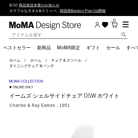
8/10
商品発送休業のお知らせ
カラフルなタオル&スリッパ。
韓国発Banaco Pop-Up開催
0
ベストセラー
新商品
MoMA限定
ギフト
セール
すべ
ホーム
ホーム
チェア & スツール
ダイニングチェア & ベンチ
イームズ シェルサイドチェア DSW ホワイト
Charles & Ray Eames，1951