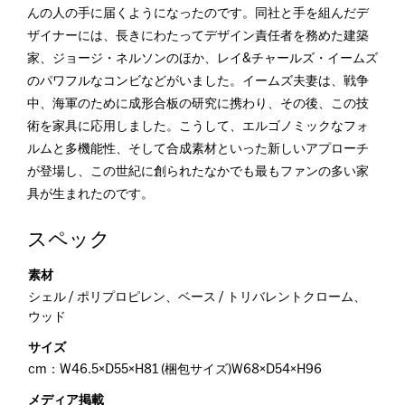
んの人の手に届くようになったのです。同社と手を組んだデ
ザイナーには、長きにわたってデザイン責任者を務めた建築
家、ジョージ・ネルソンのほか、レイ&チャールズ・イームズ
のパワフルなコンビなどがいました。イームズ夫妻は、戦争
中、海軍のために成形合板の研究に携わり、その後、この技
術を家具に応用しました。こうして、エルゴノミックなフォ
ルムと多機能性、そして合成素材といった新しいアプローチ
が登場し、この世紀に創られたなかでも最もファンの多い家
具が生まれたのです。
スペック
素材
シェル / ポリプロピレン、ベース / トリバレントクローム、
ウッド
サイズ
cm：W46.5×D55×H81 (梱包サイズ)W68×D54×H96
メディア掲載