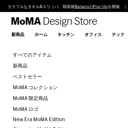
カラフルなタオル&スリッパ。韓国発
BanacoのPop-Up
を開催 ｜
MoMA
Design
Store
新商品
ホーム
キッチン
オフィス
テック
すべてのアイテム
新商品
ベストセラー
MoMA コレクション
MoMA 限定商品
MoMA ロゴ
New Era MoMA Edition