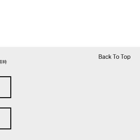
Back To Top
Back To Top
算時