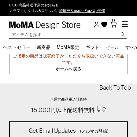
8/10
商品発送休業のお知らせ
カラフルなタオル&スリッパ。
韓国発Banaco Pop-Up開催
0
ベストセラー
新商品
MoMA限定
ギフト
セール
すべ
申し訳ございません。
ご指定の商品は販売終了か、ただ今お取扱いできない商品
です。
ホームへ戻る
Back To Top
※通常商品税込計算時
15,000円以上配送料無料
Get Email Updates
(メルマガ登録)