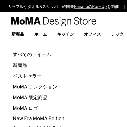
カラフルなタオル&スリッパ。韓国発
BanacoのPop-Up
を開催 ｜
MoMA
Design
Store
新商品
ホーム
キッチン
オフィス
テック
すべてのアイテム
新商品
ベストセラー
MoMA コレクション
MoMA 限定商品
MoMA ロゴ
New Era MoMA Edition