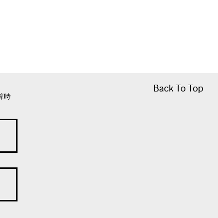
Back To Top
Back To Top
算時