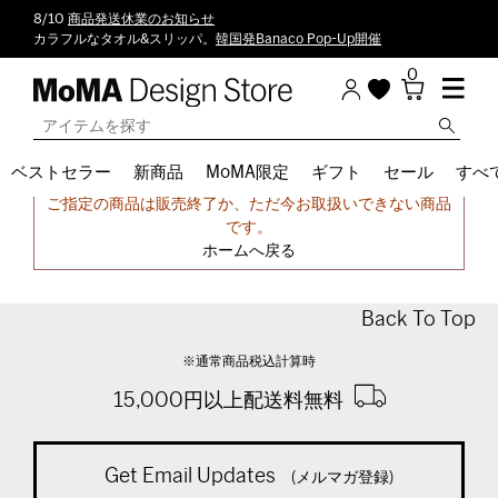
8/10
商品発送休業のお知らせ
カラフルなタオル&スリッパ。
韓国発Banaco Pop-Up開催
0
ベストセラー
新商品
MoMA限定
ギフト
セール
すべ
申し訳ございません。
ご指定の商品は販売終了か、ただ今お取扱いできない商品
です。
ホームへ戻る
Back To Top
※通常商品税込計算時
15,000円以上配送料無料
Get Email Updates
(メルマガ登録)