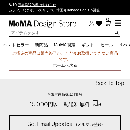
8/10
商品発送休業のお知らせ
カラフルなタオル&スリッパ。
韓国発Banaco Pop-Up開催
0
ベストセラー
新商品
MoMA限定
ギフト
セール
すべ
申し訳ございません。
ご指定の商品は販売終了か、ただ今お取扱いできない商品
です。
ホームへ戻る
Back To Top
※通常商品税込計算時
15,000円以上配送料無料
Get Email Updates
(メルマガ登録)