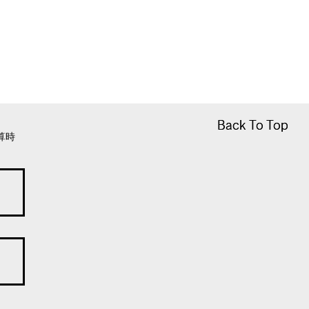
Back To Top
Back To Top
算時