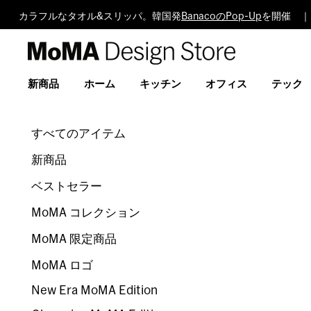
カラフルなタオル&スリッパ。韓国発
BanacoのPop-Up
を開催 ｜
MoMA
Design
Store
新商品
ホーム
キッチン
オフィス
テック
すべてのアイテム
新商品
ベストセラー
MoMA コレクション
MoMA 限定商品
MoMA ロゴ
New Era MoMA Edition