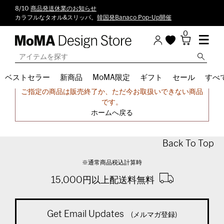
8/10
商品発送休業のお知らせ
カラフルなタオル&スリッパ。
韓国発Banaco Pop-Up開催
0
ベストセラー
新商品
MoMA限定
ギフト
セール
すべ
申し訳ございません。
ご指定の商品は販売終了か、ただ今お取扱いできない商品
です。
ホームへ戻る
Back To Top
※通常商品税込計算時
15,000円以上配送料無料
Get Email Updates
(メルマガ登録)