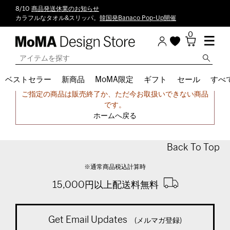
8/10
商品発送休業のお知らせ
カラフルなタオル&スリッパ。
韓国発Banaco Pop-Up開催
0
ベストセラー
新商品
MoMA限定
ギフト
セール
すべ
申し訳ございません。
ご指定の商品は販売終了か、ただ今お取扱いできない商品
です。
ホームへ戻る
Back To Top
※通常商品税込計算時
15,000円以上配送料無料
Get Email Updates
(メルマガ登録)