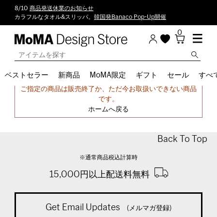
8/10
商品発送休業のお知らせ
カラフルなタオル&スリッパ。
韓国発Banaco Pop-Up開催
0
ベストセラー
新商品
MoMA限定
ギフト
セール
すべ
申し訳ございません。
ご指定の商品は販売終了か、ただ今お取扱いできない商品
です。
ホームへ戻る
Back To Top
※通常商品税込計算時
15,000円以上配送料無料
Get Email Updates
(メルマガ登録)