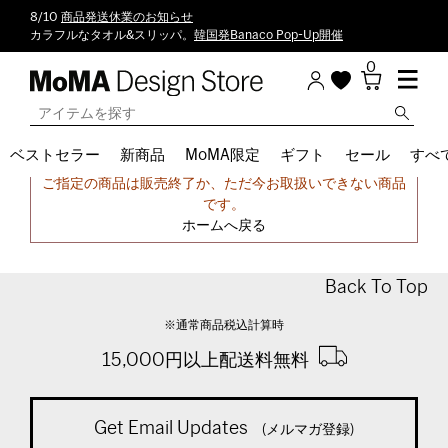
8/10
商品発送休業のお知らせ
カラフルなタオル&スリッパ。
韓国発Banaco Pop-Up開催
0
ベストセラー
新商品
MoMA限定
ギフト
セール
すべ
申し訳ございません。
ご指定の商品は販売終了か、ただ今お取扱いできない商品
です。
ホームへ戻る
Back To Top
※通常商品税込計算時
15,000円以上配送料無料
Get Email Updates
(メルマガ登録)