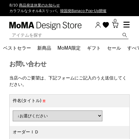
8/10
商品発送休業のお知らせ
カラフルなタオル&スリッパ。
韓国発Banaco Pop-Up開催
0
ベストセラー
新商品
MoMA限定
ギフト
セール
すべ
お問い合わせ
当店へのご要望は、下記フォームにご記入のうえ送信してく
ださい。
件名(タイトル)
オーダーＩＤ