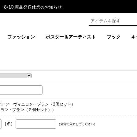
 8/10
商品発送休業のお知らせ
ファッション
ポスター＆アーティスト
ブック
キ
。
グ／ソーヴィニヨン・ブラン（2個セット）
ニヨン・ブラン（２個セット））
［名］
（全角で入力してください）