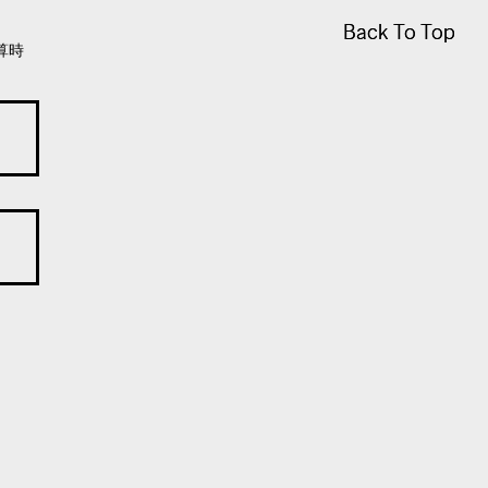
Back To Top
Back To Top
算時