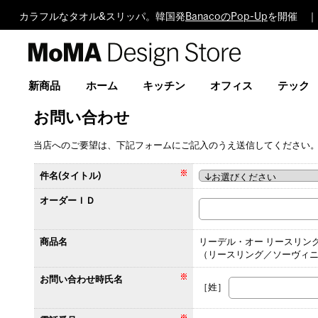
カラフルなタオル&スリッパ。韓国発
BanacoのPop-Up
を開催 ｜
MoMA
Design
Store
新商品
ホーム
キッチン
オフィス
テック
お問い合わせ
当店へのご要望は、下記フォームにご記入のうえ送信してください
件名(タイトル)
オーダーＩＤ
商品名
リーデル・オー リースリン
（リースリング／ソーヴィ
お問い合わせ時氏名
［姓］