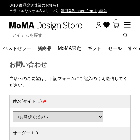
8/10
商品発送休業のお知らせ
カラフルなタオル&スリッパ。
韓国発Banaco Pop-Up開催
0
ベストセラー
新商品
MoMA限定
ギフト
セール
すべ
お問い合わせ
当店へのご要望は、下記フォームにご記入のうえ送信してく
ださい。
件名(タイトル)
オーダーＩＤ