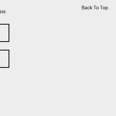
Back To Top
Back To Top
算時