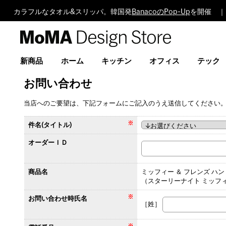
カラフルなタオル&スリッパ。韓国発
BanacoのPop-Up
を開催 ｜
MoMA
Design
Store
新商品
ホーム
キッチン
オフィス
テック
お問い合わせ
当店へのご要望は、下記フォームにご記入のうえ送信してください
件名(タイトル)
オーダーＩＤ
商品名
ミッフィー ＆ フレンズ ハ
（スターリーナイト ミッフィ
お問い合わせ時氏名
［姓］