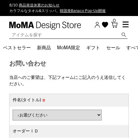
8/10
商品発送休業のお知らせ
カラフルなタオル&スリッパ。
韓国発Banaco Pop-Up開催
0
ベストセラー
新商品
MoMA限定
ギフト
セール
すべ
お問い合わせ
当店へのご要望は、下記フォームにご記入のうえ送信してく
ださい。
件名(タイトル)
オーダーＩＤ