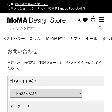
8/10
商品発送休業のお知らせ
カラフルなタオル&スリッパ。
韓国発Banaco Pop-Up開催
0
ベストセラー
新商品
MoMA限定
ギフト
セール
すべ
お問い合わせ
当店へのご要望は、下記フォームにご記入のうえ送信してく
ださい。
件名(タイトル)
オーダーＩＤ