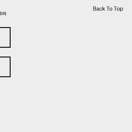
Back To Top
Back To Top
算時