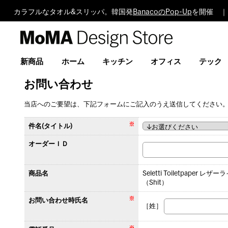
カラフルなタオル&スリッパ。韓国発
BanacoのPop-Up
を開催 ｜
MoMA
Design
Store
新商品
ホーム
キッチン
オフィス
テック
お問い合わせ
当店へのご要望は、下記フォームにご記入のうえ送信してください
件名(タイトル)
オーダーＩＤ
商品名
Seletti Toiletpaper レ
（Shit）
お問い合わせ時氏名
［姓］