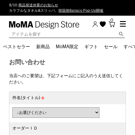
8/10
商品発送休業のお知らせ
カラフルなタオル&スリッパ。
韓国発Banaco Pop-Up開催
0
ベストセラー
新商品
MoMA限定
ギフト
セール
すべ
お問い合わせ
当店へのご要望は、下記フォームにご記入のうえ送信してく
ださい。
件名(タイトル)
オーダーＩＤ