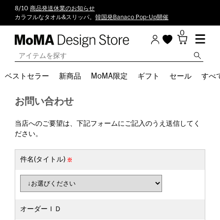
8/10
商品発送休業のお知らせ
カラフルなタオル&スリッパ。
韓国発Banaco Pop-Up開催
0
ベストセラー
新商品
MoMA限定
ギフト
セール
すべ
お問い合わせ
当店へのご要望は、下記フォームにご記入のうえ送信してく
ださい。
件名(タイトル)
オーダーＩＤ