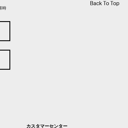
Back To Top
Back To Top
算時
カスタマーセンター