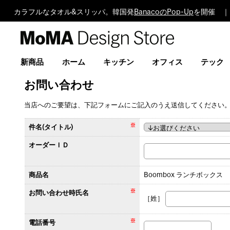
カラフルなタオル&スリッパ。韓国発
BanacoのPop-Up
を開催 ｜
MoMA
Design
Store
新商品
ホーム
キッチン
オフィス
テック
お問い合わせ
当店へのご要望は、下記フォームにご記入のうえ送信してください
件名(タイトル)
オーダーＩＤ
商品名
Boombox ランチボックス
お問い合わせ時氏名
［姓］
電話番号