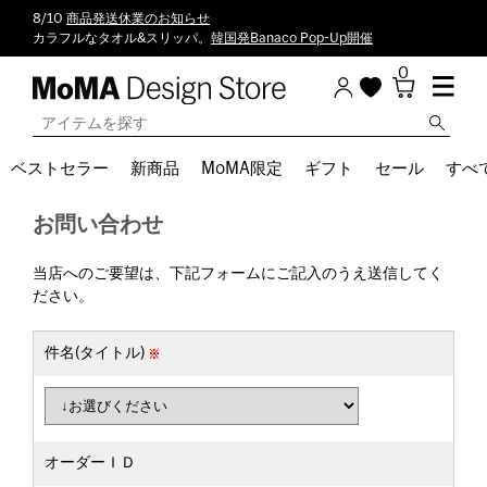
8/10
商品発送休業のお知らせ
カラフルなタオル&スリッパ。
韓国発Banaco Pop-Up開催
0
ベストセラー
新商品
MoMA限定
ギフト
セール
すべ
お問い合わせ
当店へのご要望は、下記フォームにご記入のうえ送信してく
ださい。
件名(タイトル)
オーダーＩＤ