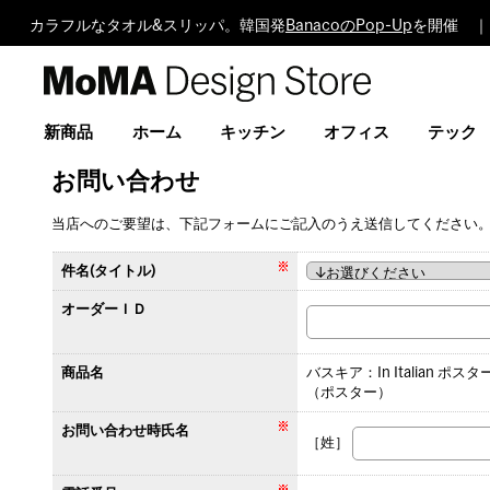
カラフルなタオル&スリッパ。韓国発
BanacoのPop-Up
を開催 ｜
MoMA
Design
Store
新商品
ホーム
キッチン
オフィス
テック
お問い合わせ
当店へのご要望は、下記フォームにご記入のうえ送信してください
件名(タイトル)
オーダーＩＤ
商品名
バスキア：In Italian ポスタ
（ポスター）
お問い合わせ時氏名
［姓］