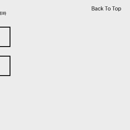
Back To Top
Back To Top
算時