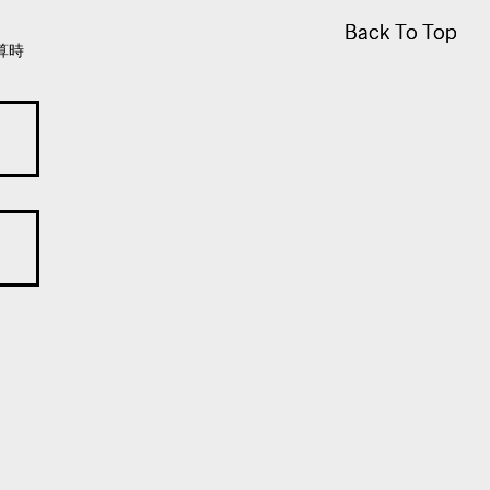
Back To Top
Back To Top
算時