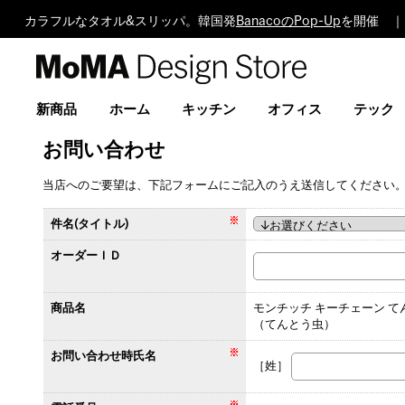
カラフルなタオル&スリッパ。韓国発
BanacoのPop-Up
を開催 ｜
MoMA
Design
Store
新商品
ホーム
キッチン
オフィス
テック
お問い合わせ
当店へのご要望は、下記フォームにご記入のうえ送信してください
件名(タイトル)
オーダーＩＤ
商品名
モンチッチ キーチェーン て
（てんとう虫）
お問い合わせ時氏名
［姓］