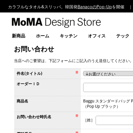
カラフルなタオル&スリッパ。韓国発
BanacoのPop-Up
を開催 ｜
MoMA
Design
Store
新商品
ホーム
キッチン
オフィス
テック
お問い合わせ
当店へのご要望は、下記フォームにご記入のうえ送信してください
件名(タイトル)
オーダーＩＤ
商品名
Baggu スタンダードバッグ P
（Pop Up ブラック）
お問い合わせ時氏名
［姓］