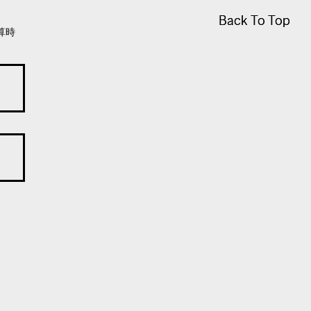
Back To Top
Back To Top
算時