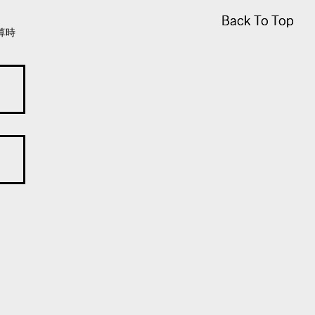
Back To Top
Back To Top
算時