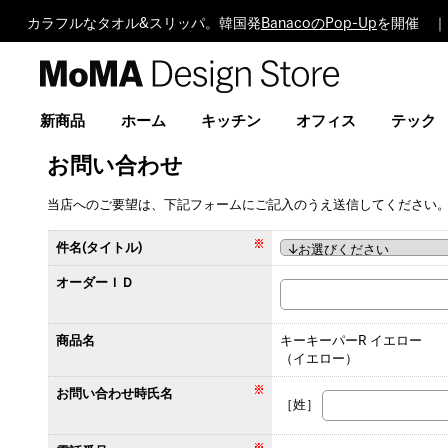
カラフルなタオル&スリッパ。韓国発
BanacoのPop-Up
を開催 ｜
MoMA
Design
Store
新商品
ホーム
キッチン
オフィス
テック
お問い合わせ
当店へのご要望は、下記フォームにご記入のうえ送信してください
件名(タイトル)
オーダーＩＤ
商品名
キーキーパーR イエロー
（イエロー）
お問い合わせ時氏名
［姓］