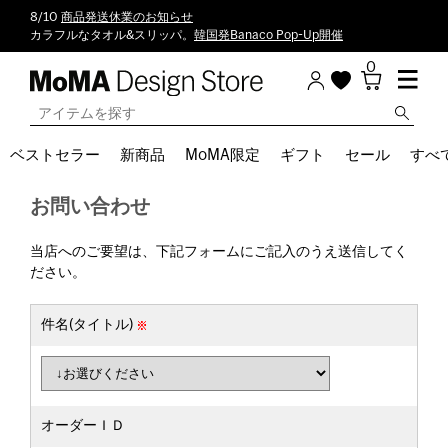
8/10
商品発送休業のお知らせ
カラフルなタオル&スリッパ。
韓国発Banaco Pop-Up開催
0
ベストセラー
新商品
MoMA限定
ギフト
セール
すべ
お問い合わせ
当店へのご要望は、下記フォームにご記入のうえ送信してく
ださい。
件名(タイトル)
オーダーＩＤ